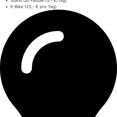
Stand Up Paddel (5,- €/Tag)
E-Bike (25,- € pro Tag)